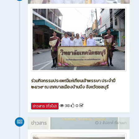
ร่วมกิจกรรมประเพณีแห่เทียนเข้าพรรษา ประจำปี
๒๕๖๙ ณ เทศบาลเมืองบ้านบึง จังหวัดชลบุรี
38
0
ข่าวสาร (ทั่วไป)
ข่าวสาร
2 สัปดาห์ ที่ผ่านมา