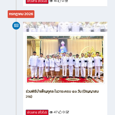
16
0
ข่าวสาร (ทั่วไป)
กรกฎาคม 2026
ข่าวสาร
1 สัปดาห์ ที่ผ่านมา
ร่วมพิธีบำเพ็ญกุศล ในวาระครบ ๕๐ วัน (ปัญญาสม
วาร)
47
0
ข่าวสาร (ทั่วไป)