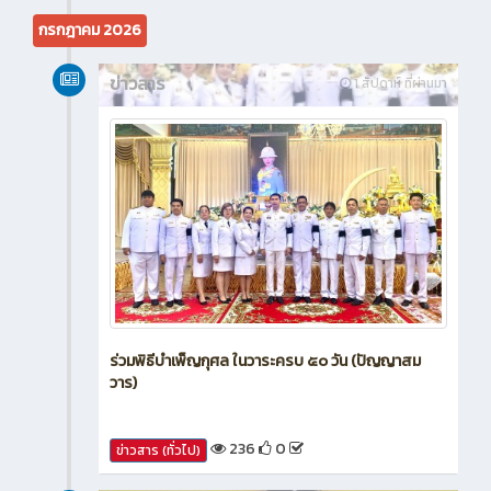
กรกฎาคม 2026
ข่าวสาร
1 สัปดาห์ ที่ผ่านมา
ร่วมพิธีบำเพ็ญกุศล ในวาระครบ ๕๐ วัน (ปัญญาสม
วาร)
236
0
ข่าวสาร (ทั่วไป)