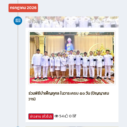
23
0
ข่าวสาร (ทั่วไป)
กรกฎาคม 2026
ข่าวสาร
1 สัปดาห์ ที่ผ่านมา
ร่วมพิธีบำเพ็ญกุศล ในวาระครบ ๕๐ วัน (ปัญญาสม
วาร)
54
0
ข่าวสาร (ทั่วไป)