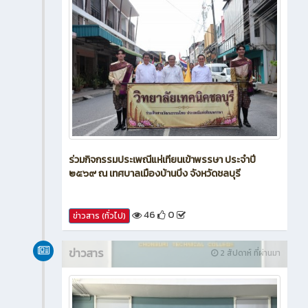
ร่วมกิจกรรมประเพณีแห่เทียนเข้าพรรษา ประจำปี
๒๕๖๙ ณ เทศบาลเมืองบ้านบึง จังหวัดชลบุรี
46
0
ข่าวสาร (ทั่วไป)
ข่าวสาร
2 สัปดาห์ ที่ผ่านมา