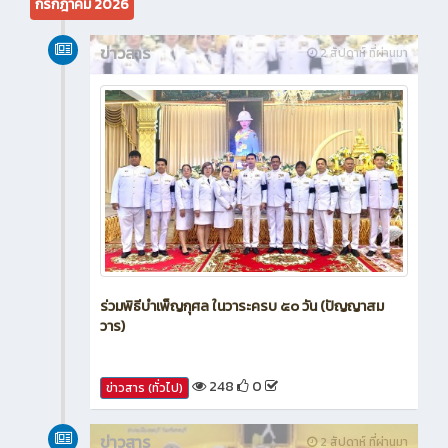
กรกฎาคม 2026
ข่าวสาร
2 สัปดาห์ ที่ผ่านมา
ร่วมพิธีบำเพ็ญกุศล ในวาระครบ ๕๐ วัน (ปัญญาสม
วาร)
248
0
ข่าวสาร (ทั่วไป)