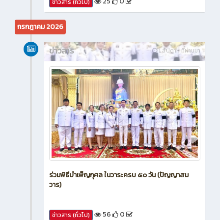
25
0
ข่าวสาร (ทั่วไป)
กรกฎาคม 2026
ข่าวสาร
1 สัปดาห์ ที่ผ่านมา
ร่วมพิธีบำเพ็ญกุศล ในวาระครบ ๕๐ วัน (ปัญญาสม
วาร)
56
0
ข่าวสาร (ทั่วไป)