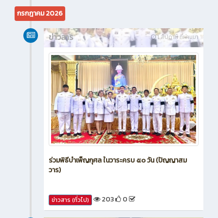
459
0
ข่าวสาร (ทั่วไป)
กรกฎาคม 2026
ข่าวสาร
1 สัปดาห์ ที่ผ่านมา
ร่วมพิธีบำเพ็ญกุศล ในวาระครบ ๕๐ วัน (ปัญญาสม
วาร)
203
0
ข่าวสาร (ทั่วไป)