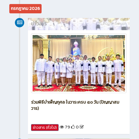
51
0
ข่าวสาร (ทั่วไป)
กรกฎาคม 2026
ข่าวสาร
1 สัปดาห์ ที่ผ่านมา
ร่วมพิธีบำเพ็ญกุศล ในวาระครบ ๕๐ วัน (ปัญญาสม
วาร)
79
0
ข่าวสาร (ทั่วไป)