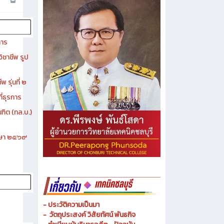
การ
ิชาชีพ รูป
 รุ่นที่ ๒
ี่ธุรการ
ฑิต (ทล.บ.)
ึกษา ๒๕๖๙