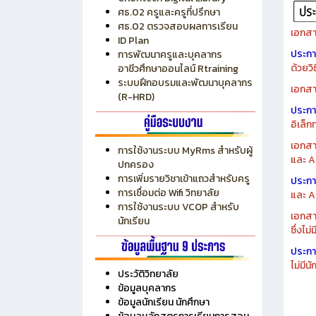
ระบบบริหารงบประมาณ MyPSD
แผนกา
ระบบบริหารจัดการสถานศึกษา
แผนกา
RMS
Chontech Digital Library
ศธ.02 ครูและครูที่ปรึกษา
ศธ.02 ตรวจสอบผลการเรียน
เอกสา
ID Plan
ประก
การพัฒนาครูและบุคลากร
ด้วยว
อาชีวศึกษาออนไลน์ Rtraining
ระบบฝึกอบรมและพัฒนาบุคลากร
เอกสา
(R-HRD)
ประก
อิเล็ก
เอกสา
การใช้งานระบบ MyRms สำหรับผู้
และ A
ปกครอง
การเพิ่มรายวิชาเข้าแถวสำหรับครู
ประก
การเชื่อมต่อ Wifi วิทยาลัย
และ A
การใช้งานระบบ VCOP สำหรับ
เอกสา
นักเรียน
ซึ่งไม
ประก