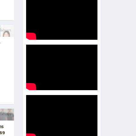
ี่ผ่านมา
อ