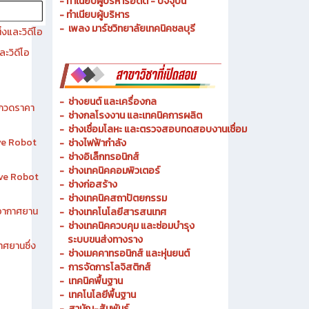
- ประวัติความเป็นมา
- วัตถุประสงค์ วิสัยทัศน์ พันธกิจ
- ทำเนียบผู้บริหารอดีต - ปัจจุบัน
- ทำเนียบผู้บริหาร
- เพลง มาร์ชวิทยาลัยเทคนิคชลบุรี
งและวิดีโอ
ละวิดีโอ
-
ช่างยนต์ และเครื่องกล
ระกวดราคา
-
ช่างกลโรงงาน และเทคนิคการผลิต
-
ช่างเชื่อมโลหะ และตรวจสอบทดสอบงานเชื่อม
ive Robot
- ช่างไฟฟ้ากำลัง
-
ช่างอิเล็กทรอนิกส์
-
ช่างเทคนิคคอมพิวเตอร์
tive Robot
-
ช่างก่อสร้าง
-
ช่างเทคนิคสถาปัตยกรรม
าอากาศยาน
-
ช่างเทคโนโลยีสารสนเทศ
-
ช่างเทคนิคควบคุม และซ่อมบำรุง
ระบบขนส่งทางราง
าศยานซึ่ง