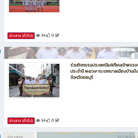
เข้าร่วมกิจกรรมเฉลิมพระเกียรติพระบา
สมเด็จพระเจ้าอยู่หัว เนื่องในโอกาสวันเ
พระชนมพรรษา ๒๕๖๙
34
0
ข่าวสาร (ทั่วไป)
ข่าวสาร
2 สัปดาห์ ท
ร่วมกิจกรรมประเพณีแห่เทียนเข้าพรรษ
ประจำปี ๒๕๖๙ ณ เทศบาลเมืองบ้านบึ
จังหวัดชลบุรี