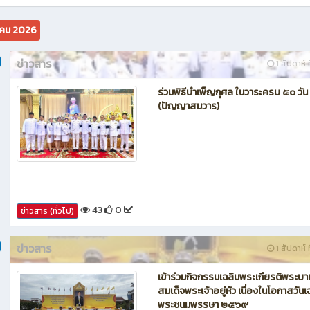
นักบิน โดรน Maintenance of Drone วิทยาลัยเทคนิคชลบุรี
คม 2026
ข่าวสาร
1 สัปดาห์ ท
ร่วมพิธีบำเพ็ญกุศล ในวาระครบ ๕๐ วัน
(ปัญญาสมวาร)
43
0
ข่าวสาร (ทั่วไป)
ข่าวสาร
1 สัปดาห์ ท