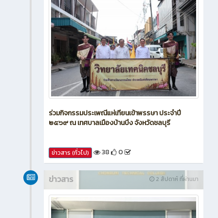
ร่วมกิจกรรมประเพณีแห่เทียนเข้าพรรษา ประจำปี
๒๕๖๙ ณ เทศบาลเมืองบ้านบึง จังหวัดชลบุรี
38
0
ข่าวสาร (ทั่วไป)
ข่าวสาร
2 สัปดาห์ ที่ผ่านมา