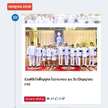
กรกฎาคม 2026
ข่าวสาร
1 สัปดาห์ ที่ผ่านมา
ร่วมพิธีบำเพ็ญกุศล ในวาระครบ ๕๐ วัน (ปัญญาสม
วาร)
47
0
ข่าวสาร (ทั่วไป)