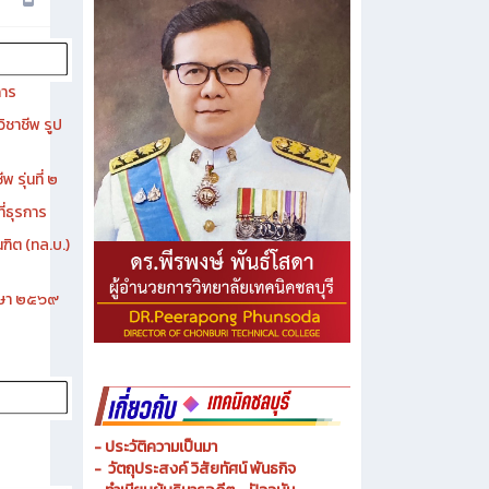
การ
ิชาชีพ รูป
 รุ่นที่ ๒
ี่ธุรการ
ฑิต (ทล.บ.)
ึกษา ๒๕๖๙
- ประวัติความเป็นมา
- วัตถุประสงค์ วิสัยทัศน์ พันธกิจ