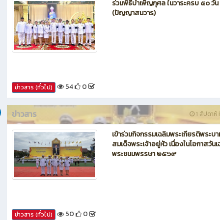
ร่วมพิธีบำเพ็ญกุศล ในวาระครบ ๕๐ วัน
(ปัญญาสมวาร)
54
0
ข่าวสาร (ทั่วไป)
ข่าวสาร
1 สัปดาห์ ท
เข้าร่วมกิจกรรมเฉลิมพระเกียรติพระบา
สมเด็จพระเจ้าอยู่หัว เนื่องในโอกาสวันเ
พระชนมพรรษา ๒๕๖๙
50
0
ข่าวสาร (ทั่วไป)