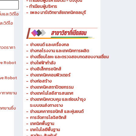
- ทำเนียบผู้บริหารอดีต - ปัจจุบัน
- ทำเนียบผู้บริหาร
- เพลง มาร์ชวิทยาลัยเทคนิคชลบุรี
งและวิดีโอ
ละวิดีโอ
-
ช่างยนต์ และเครื่องกล
ระกวดราคา
-
ช่างกลโรงงาน และเทคนิคการผลิต
-
ช่างเชื่อมโลหะ และตรวจสอบทดสอบงานเชื่อม
ive Robot
- ช่างไฟฟ้ากำลัง
-
ช่างอิเล็กทรอนิกส์
-
ช่างเทคนิคคอมพิวเตอร์
tive Robot
-
ช่างก่อสร้าง
-
ช่างเทคนิคสถาปัตยกรรม
าอากาศยาน
-
ช่างเทคโนโลยีสารสนเทศ
-
ช่างเทคนิคควบคุม และซ่อมบำรุง
ระบบขนส่งทางราง
าศยานซึ่ง
-
ช่างเมคคาทรอนิกส์ และหุ่นยนต์
-
การจัดการโลจิสติกส์
-
เทคนิคพื้นฐาน
-
เทคโนโลยีพื้นฐาน
-
สามัญ-สัมพันธ์