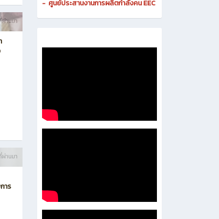
-
ศูนย์ประสานงานการผลิตกำลังคน EEC
ี่ผ่านมา
า
ง
ี่ผ่านมา
บการ