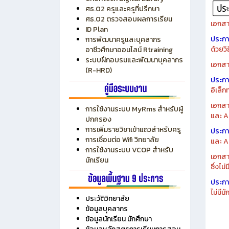
ศธ.02 ครูและครูที่ปรึกษา
ศธ.02 ตรวจสอบผลการเรียน
เอกสา
ID Plan
ประก
การพัฒนาครูและบุคลากร
ด้วยว
อาชีวศึกษาออนไลน์ Rtraining
ระบบฝึกอบรมและพัฒนาบุคลากร
เอกสา
(R-HRD)
ประก
อิเล็ก
เอกสา
การใช้งานระบบ MyRms สำหรับผู้
และ A
ปกครอง
การเพิ่มรายวิชาเข้าแถวสำหรับครู
ประก
การเชื่อมต่อ Wifi วิทยาลัย
และ A
การใช้งานระบบ VCOP สำหรับ
เอกสา
นักเรียน
ซึ่งไม
ประก
ไม่มี
ประวัติวิทยาลัย
ข้อมูลบุคลากร
ข้อมูลนักเรียน นักศึกษา