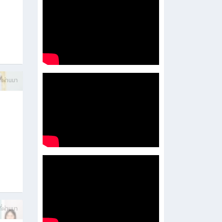
ี่ผ่านมา
ี่ผ่านมา