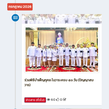
กรกฎาคม 2026
ข่าวสาร
1 สัปดาห์ ที่ผ่านมา
ร่วมพิธีบำเพ็ญกุศล ในวาระครบ ๕๐ วัน (ปัญญาสม
วาร)
60
0
ข่าวสาร (ทั่วไป)