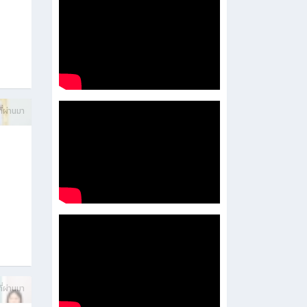
บการ
ี่ผ่านมา