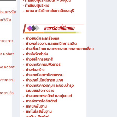
- ประวัติความเป็นมา
- วัตถุประสงค์ วิสัยทัศน์ พันธกิจ
- ทำเนียบผู้บริหารอดีต - ปัจจุบัน
- ทำเนียบผู้บริหาร
- เพลง มาร์ชวิทยาลัยเทคนิคชลบุรี
งและวิดีโอ
ละวิดีโอ
-
ช่างยนต์ และเครื่องกล
ระกวดราคา
-
ช่างกลโรงงาน และเทคนิคการผลิต
-
ช่างเชื่อมโลหะ และตรวจสอบทดสอบงานเชื่อม
ive Robot
- ช่างไฟฟ้ากำลัง
-
ช่างอิเล็กทรอนิกส์
-
ช่างเทคนิคคอมพิวเตอร์
tive Robot
-
ช่างก่อสร้าง
-
ช่างเทคนิคสถาปัตยกรรม
าอากาศยาน
-
ช่างเทคโนโลยีสารสนเทศ
-
ช่างเทคนิคควบคุม และซ่อมบำรุง
ระบบขนส่งทางราง
าศยานซึ่ง