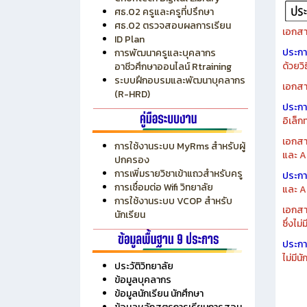
ระบบบริหารงบประมาณ MyPSD
แผนกา
ระบบบริหารจัดการสถานศึกษา
แผนกา
RMS
Chontech Digital Library
ศธ.02 ครูและครูที่ปรึกษา
ศธ.02 ตรวจสอบผลการเรียน
เอกสา
ID Plan
ประก
การพัฒนาครูและบุคลากร
ด้วยว
อาชีวศึกษาออนไลน์ Rtraining
ระบบฝึกอบรมและพัฒนาบุคลากร
เอกสา
(R-HRD)
ประก
อิเล็ก
เอกสา
การใช้งานระบบ MyRms สำหรับผู้
และ A
ปกครอง
การเพิ่มรายวิชาเข้าแถวสำหรับครู
ประก
การเชื่อมต่อ Wifi วิทยาลัย
และ A
การใช้งานระบบ VCOP สำหรับ
เอกสา
นักเรียน
ซึ่งไม
ประก