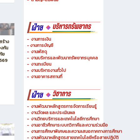
-
ช่างเมคคาทรอนิกส์ และหุ่นยนต์
-
การจัดการโลจิสติกส์
-
เทคนิคพื้นฐาน
-
เทคโนโลยีพื้นฐาน
-
สามัญ-สัมพันธ์
ี่ผ่านมา
-
งานการเงิน
สร้าง
-
งานการบัญชี
งกัน
-
งานพัสดุ
ภัย
-
งานบริหารและพัฒนาทรัพยากรบุคคล
2569
- งานทะเบียน
-
งานบริหารงานทั่วไป
-
งานอาคารสถานที่
-
งานพัฒนาหลักสูตรการจัดการเรียนรู้
-
งานวัดผล และประเมินผล