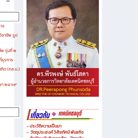
การ
ิชาชีพ รูป
 รุ่นที่ ๒
ี่ธุรการ
ฑิต (ทล.บ.)
ึกษา ๒๕๖๙