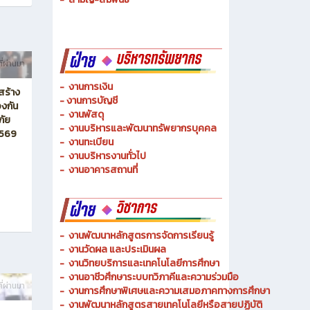
-
ช่างเมคคาทรอนิกส์ และหุ่นยนต์
-
การจัดการโลจิสติกส์
-
เทคนิคพื้นฐาน
-
เทคโนโลยีพื้นฐาน
-
สามัญ-สัมพันธ์
ี่ผ่านมา
-
งานการเงิน
สร้าง
-
งานการบัญชี
งกัน
-
งานพัสดุ
ภัย
-
งานบริหารและพัฒนาทรัพยากรบุคคล
2569
- งานทะเบียน
-
งานบริหารงานทั่วไป
-
งานอาคารสถานที่
-
งานพัฒนาหลักสูตรการจัดการเรียนรู้
-
งานวัดผล และประเมินผล