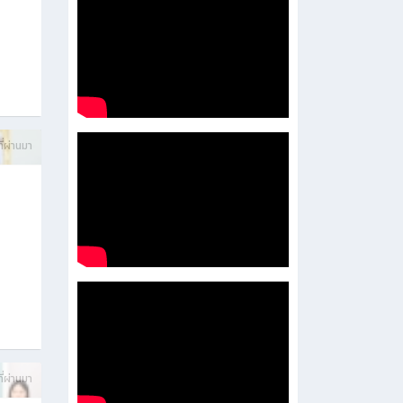
บการ
ี่ผ่านมา