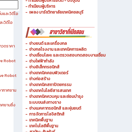
- ประวัติความเป็นมา
- วัตถุประสงค์ วิสัยทัศน์ พันธกิจ
- ทำเนียบผู้บริหารอดีต - ปัจจุบัน
- ทำเนียบผู้บริหาร
- เพลง มาร์ชวิทยาลัยเทคนิคชลบุรี
งและวิดีโอ
ละวิดีโอ
-
ช่างยนต์ และเครื่องกล
ระกวดราคา
-
ช่างกลโรงงาน และเทคนิคการผลิต
-
ช่างเชื่อมโลหะ และตรวจสอบทดสอบงานเชื่อม
ive Robot
- ช่างไฟฟ้ากำลัง
-
ช่างอิเล็กทรอนิกส์
-
ช่างเทคนิคคอมพิวเตอร์
tive Robot
-
ช่างก่อสร้าง
-
ช่างเทคนิคสถาปัตยกรรม
าอากาศยาน
-
ช่างเทคโนโลยีสารสนเทศ
-
ช่างเทคนิคควบคุม และซ่อมบำรุง
ระบบขนส่งทางราง
าศยานซึ่ง