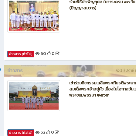
ข่าวสาร
1 สัปดาห์ ท
ร่วมพิธีบำเพ็ญกุศล ในวาระครบ ๕๐ วัน
(ปัญญาสมวาร)
60
0
ข่าวสาร (ทั่วไป)
ข่าวสาร
2 สัปดาห์ ท
เข้าร่วมกิจกรรมเฉลิมพระเกียรติพระบา
สมเด็จพระเจ้าอยู่หัว เนื่องในโอกาสวันเ
พระชนมพรรษา ๒๕๖๙