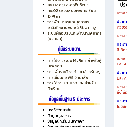
ระบบบริหารงบประมาณ MyPSD
แผนกา
ระบบบริหารจัดการสถานศึกษา
แผนกา
RMS
Chontech Digital Library
ศธ.02 ครูและครูที่ปรึกษา
ศธ.02 ตรวจสอบผลการเรียน
เอกสา
ID Plan
ประก
การพัฒนาครูและบุคลากร
ด้วยว
อาชีวศึกษาออนไลน์ Rtraining
ระบบฝึกอบรมและพัฒนาบุคลากร
เอกสา
(R-HRD)
ประก
อิเล็ก
เอกสา
การใช้งานระบบ MyRms สำหรับผู้
และ A
ปกครอง
การเพิ่มรายวิชาเข้าแถวสำหรับครู
ประก
การเชื่อมต่อ Wifi วิทยาลัย
และ A
การใช้งานระบบ VCOP สำหรับ
เอกสา
นักเรียน
ซึ่งไม
ประก