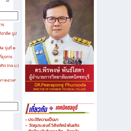
การ
ิชาชีพ รูป
 รุ่นที่ ๒
ี่ธุรการ
ฑิต (ทล.บ.)
ึกษา ๒๕๖๙