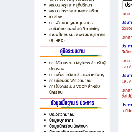
ระบบบริหารงบประมาณ MyPSD
แผนกา
ระบบบริหารจัดการสถานศึกษา
แผนกา
RMS
Chontech Digital Library
ศธ.02 ครูและครูที่ปรึกษา
ศธ.02 ตรวจสอบผลการเรียน
เอกสา
ID Plan
ประก
การพัฒนาครูและบุคลากร
ด้วยว
อาชีวศึกษาออนไลน์ Rtraining
ระบบฝึกอบรมและพัฒนาบุคลากร
เอกสา
(R-HRD)
ประก
อิเล็ก
เอกสา
การใช้งานระบบ MyRms สำหรับผู้
และ A
ปกครอง
การเพิ่มรายวิชาเข้าแถวสำหรับครู
ประก
การเชื่อมต่อ Wifi วิทยาลัย
และ A
การใช้งานระบบ VCOP สำหรับ
เอกสา
นักเรียน
ซึ่งไม
ประก