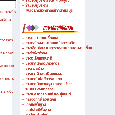
- ประวัติความเป็นมา
- วัตถุประสงค์ วิสัยทัศน์ พันธกิจ
- ทำเนียบผู้บริหารอดีต - ปัจจุบัน
- ทำเนียบผู้บริหาร
- เพลง มาร์ชวิทยาลัยเทคนิคชลบุรี
งและวิดีโอ
ละวิดีโอ
-
ช่างยนต์ และเครื่องกล
ระกวดราคา
-
ช่างกลโรงงาน และเทคนิคการผลิต
-
ช่างเชื่อมโลหะ และตรวจสอบทดสอบงานเชื่อม
ive Robot
- ช่างไฟฟ้ากำลัง
-
ช่างอิเล็กทรอนิกส์
-
ช่างเทคนิคคอมพิวเตอร์
tive Robot
-
ช่างก่อสร้าง
-
ช่างเทคนิคสถาปัตยกรรม
าอากาศยาน
-
ช่างเทคโนโลยีสารสนเทศ
-
ช่างเทคนิคควบคุม และซ่อมบำรุง
ระบบขนส่งทางราง
าศยานซึ่ง