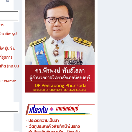
การ
ิชาชีพ รูป
 รุ่นที่ ๒
ี่ธุรการ
ฑิต (ทล.บ.)
ึกษา ๒๕๖๙