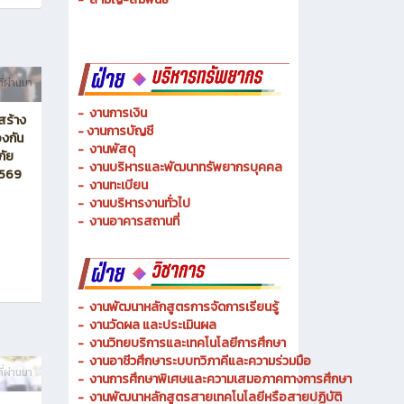
-
ช่างเมคคาทรอนิกส์ และหุ่นยนต์
-
การจัดการโลจิสติกส์
-
เทคนิคพื้นฐาน
-
เทคโนโลยีพื้นฐาน
-
สามัญ-สัมพันธ์
ที่ผ่านมา
-
งานการเงิน
สร้าง
-
งานการบัญชี
งกัน
-
งานพัสดุ
ภัย
-
งานบริหารและพัฒนาทรัพยากรบุคคล
2569
- งานทะเบียน
-
งานบริหารงานทั่วไป
-
งานอาคารสถานที่
-
งานพัฒนาหลักสูตรการจัดการเรียนรู้
-
งานวัดผล และประเมินผล