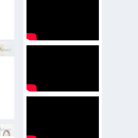
บการ
ี่ผ่านมา