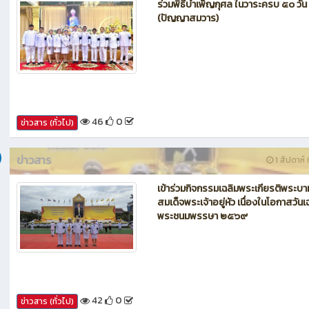
ข่าวสาร
1 สัปดาห์ ท
ร่วมพิธีบำเพ็ญกุศล ในวาระครบ ๕๐ วัน
(ปัญญาสมวาร)
46
0
ข่าวสาร (ทั่วไป)
ข่าวสาร
1 สัปดาห์ ท
เข้าร่วมกิจกรรมเฉลิมพระเกียรติพระบา
สมเด็จพระเจ้าอยู่หัว เนื่องในโอกาสวันเ
พระชนมพรรษา ๒๕๖๙