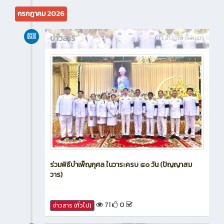
44
0
ข่าวสาร (ทั่วไป)
กรกฎาคม 2026
ข่าวสาร
1 สัปดาห์ ที่ผ่านมา
ร่วมพิธีบำเพ็ญกุศล ในวาระครบ ๕๐ วัน (ปัญญาสม
วาร)
71
0
ข่าวสาร (ทั่วไป)