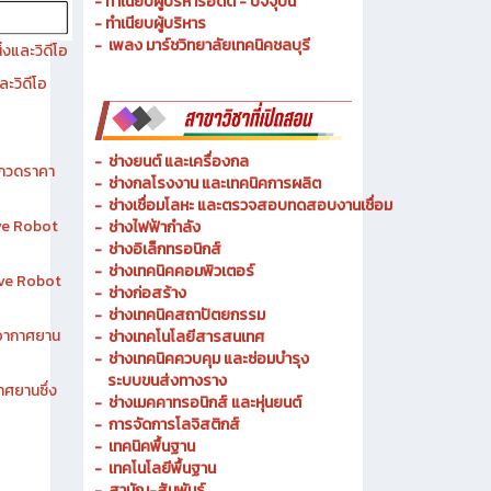
- ประวัติความเป็นมา
- วัตถุประสงค์ วิสัยทัศน์ พันธกิจ
- ทำเนียบผู้บริหารอดีต - ปัจจุบัน
- ทำเนียบผู้บริหาร
- เพลง มาร์ชวิทยาลัยเทคนิคชลบุรี
งและวิดีโอ
ละวิดีโอ
-
ช่างยนต์ และเครื่องกล
ระกวดราคา
-
ช่างกลโรงงาน และเทคนิคการผลิต
-
ช่างเชื่อมโลหะ และตรวจสอบทดสอบงานเชื่อม
ive Robot
- ช่างไฟฟ้ากำลัง
-
ช่างอิเล็กทรอนิกส์
-
ช่างเทคนิคคอมพิวเตอร์
tive Robot
-
ช่างก่อสร้าง
-
ช่างเทคนิคสถาปัตยกรรม
าอากาศยาน
-
ช่างเทคโนโลยีสารสนเทศ
-
ช่างเทคนิคควบคุม และซ่อมบำรุง
ระบบขนส่งทางราง
าศยานซึ่ง