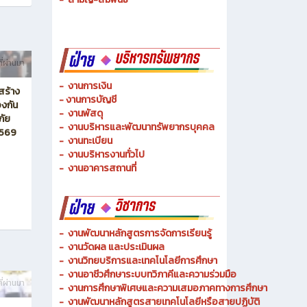
-
ช่างเมคคาทรอนิกส์ และหุ่นยนต์
-
การจัดการโลจิสติกส์
-
เทคนิคพื้นฐาน
-
เทคโนโลยีพื้นฐาน
-
สามัญ-สัมพันธ์
ี่ผ่านมา
-
งานการเงิน
สร้าง
-
งานการบัญชี
งกัน
-
งานพัสดุ
ภัย
-
งานบริหารและพัฒนาทรัพยากรบุคคล
2569
- งานทะเบียน
-
งานบริหารงานทั่วไป
-
งานอาคารสถานที่
-
งานพัฒนาหลักสูตรการจัดการเรียนรู้
-
งานวัดผล และประเมินผล