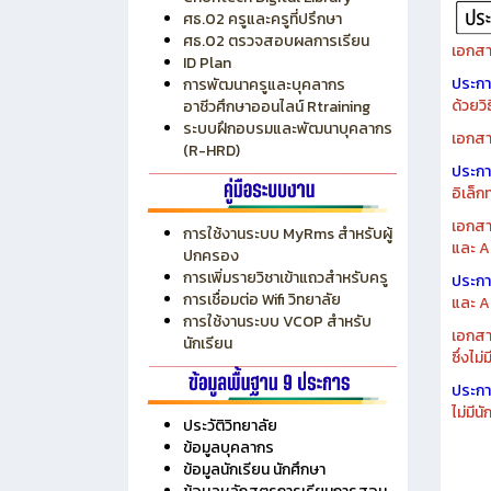
ระบบบริหารงบประมาณ MyPSD
แผนกา
ระบบบริหารจัดการสถานศึกษา
แผนกา
RMS
Chontech Digital Library
ศธ.02 ครูและครูที่ปรึกษา
ศธ.02 ตรวจสอบผลการเรียน
เอกสา
ID Plan
ประก
การพัฒนาครูและบุคลากร
ด้วยว
อาชีวศึกษาออนไลน์ Rtraining
ระบบฝึกอบรมและพัฒนาบุคลากร
เอกสา
(R-HRD)
ประก
อิเล็ก
เอกสา
การใช้งานระบบ MyRms สำหรับผู้
และ A
ปกครอง
การเพิ่มรายวิชาเข้าแถวสำหรับครู
ประก
การเชื่อมต่อ Wifi วิทยาลัย
และ A
การใช้งานระบบ VCOP สำหรับ
เอกสา
นักเรียน
ซึ่งไม
ประก