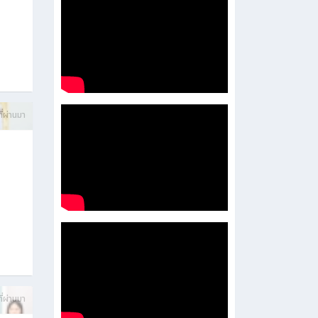
บการ
ี่ผ่านมา