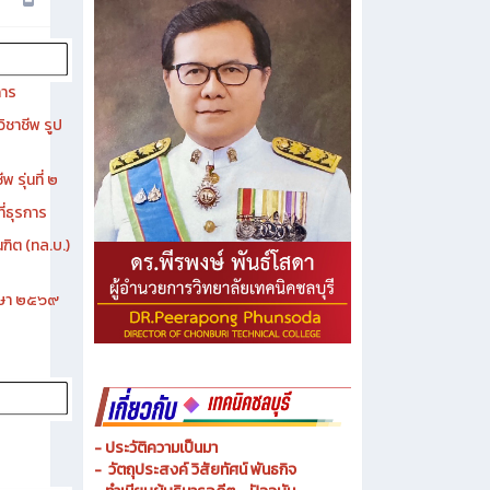
การ
ิชาชีพ รูป
 รุ่นที่ ๒
ี่ธุรการ
ฑิต (ทล.บ.)
ึกษา ๒๕๖๙