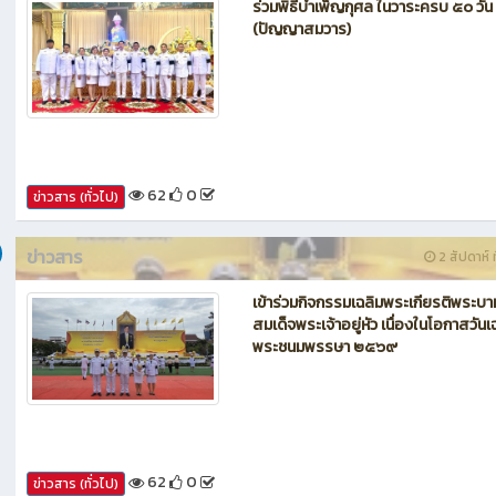
ข่าวสาร
1 สัปดาห์ ท
ร่วมพิธีบำเพ็ญกุศล ในวาระครบ ๕๐ วัน
(ปัญญาสมวาร)
62
0
ข่าวสาร (ทั่วไป)
ข่าวสาร
2 สัปดาห์ ท
เข้าร่วมกิจกรรมเฉลิมพระเกียรติพระบา
สมเด็จพระเจ้าอยู่หัว เนื่องในโอกาสวันเ
พระชนมพรรษา ๒๕๖๙