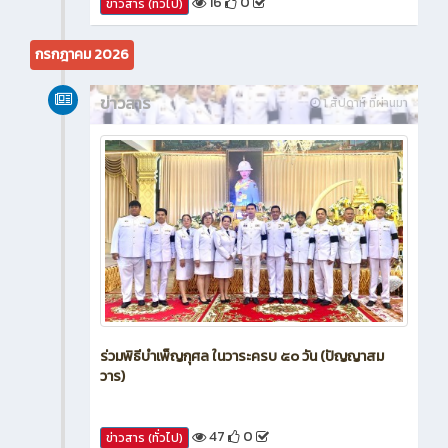
16
0
ข่าวสาร (ทั่วไป)
กรกฎาคม 2026
ข่าวสาร
1 สัปดาห์ ที่ผ่านมา
ร่วมพิธีบำเพ็ญกุศล ในวาระครบ ๕๐ วัน (ปัญญาสม
วาร)
47
0
ข่าวสาร (ทั่วไป)