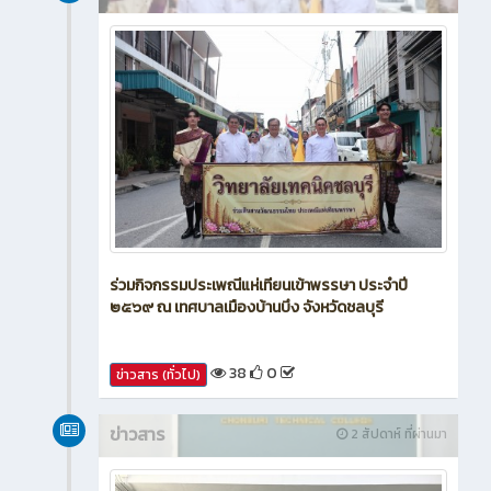
ร่วมกิจกรรมประเพณีแห่เทียนเข้าพรรษา ประจำปี
๒๕๖๙ ณ เทศบาลเมืองบ้านบึง จังหวัดชลบุรี
38
0
ข่าวสาร (ทั่วไป)
ข่าวสาร
2 สัปดาห์ ที่ผ่านมา