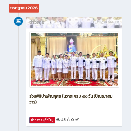
กรกฎาคม 2026
ข่าวสาร
1 สัปดาห์ ที่ผ่านมา
ร่วมพิธีบำเพ็ญกุศล ในวาระครบ ๕๐ วัน (ปัญญาสม
วาร)
45
0
ข่าวสาร (ทั่วไป)