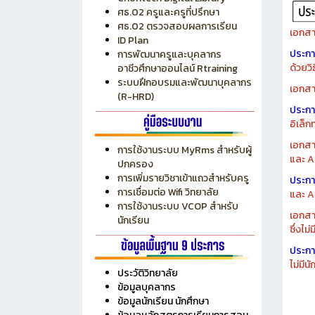
ระบบบริหารงบประมาณ MyPSD
แผนกา
ระบบบริหารจัดการสถานศึกษา
แผนกา
RMS
Chontech Digital Library
ศธ.02 ครูและครูที่ปรึกษา
ศธ.02 ตรวจสอบผลการเรียน
เอกสา
ID Plan
ประก
การพัฒนาครูและบุคลากร
ด้วยว
อาชีวศึกษาออนไลน์ Rtraining
ระบบฝึกอบรมและพัฒนาบุคลากร
เอกสา
(R-HRD)
ประก
อิเล็ก
เอกสา
การใช้งานระบบ MyRms สำหรับผู้
และ A
ปกครอง
การเพิ่มรายวิชาเข้าแถวสำหรับครู
ประก
การเชื่อมต่อ Wifi วิทยาลัย
และ A
การใช้งานระบบ VCOP สำหรับ
เอกสา
นักเรียน
ซึ่งไม
ประก