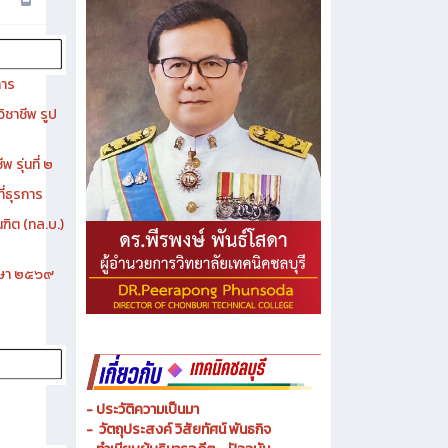
การ
ิชาชีพ รูป
 รุ่นที่ ๒
ี่ธุรการ
ฑิต (ทล.บ.)
ึกษา ๒๕๖๙