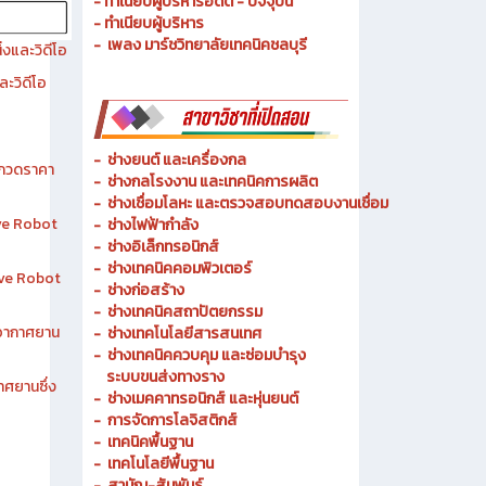
- ประวัติความเป็นมา
- วัตถุประสงค์ วิสัยทัศน์ พันธกิจ
- ทำเนียบผู้บริหารอดีต - ปัจจุบัน
- ทำเนียบผู้บริหาร
- เพลง มาร์ชวิทยาลัยเทคนิคชลบุรี
งและวิดีโอ
ละวิดีโอ
-
ช่างยนต์ และเครื่องกล
ระกวดราคา
-
ช่างกลโรงงาน และเทคนิคการผลิต
-
ช่างเชื่อมโลหะ และตรวจสอบทดสอบงานเชื่อม
ive Robot
- ช่างไฟฟ้ากำลัง
-
ช่างอิเล็กทรอนิกส์
-
ช่างเทคนิคคอมพิวเตอร์
tive Robot
-
ช่างก่อสร้าง
-
ช่างเทคนิคสถาปัตยกรรม
าอากาศยาน
-
ช่างเทคโนโลยีสารสนเทศ
-
ช่างเทคนิคควบคุม และซ่อมบำรุง
ระบบขนส่งทางราง
าศยานซึ่ง