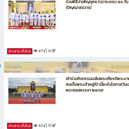
ข่าวสาร
1 สัปดาห์ ท
ร่วมพิธีบำเพ็ญกุศล ในวาระครบ ๕๐ วัน
(ปัญญาสมวาร)
47
0
ข่าวสาร (ทั่วไป)
ข่าวสาร
1 สัปดาห์ ท
เข้าร่วมกิจกรรมเฉลิมพระเกียรติพระบา
สมเด็จพระเจ้าอยู่หัว เนื่องในโอกาสวันเ
พระชนมพรรษา ๒๕๖๙