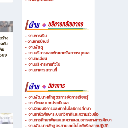
-
ช่างเมคคาทรอนิกส์ และหุ่นยนต์
-
การจัดการโลจิสติกส์
-
เทคนิคพื้นฐาน
-
เทคโนโลยีพื้นฐาน
-
สามัญ-สัมพันธ์
ี่ผ่านมา
-
งานการเงิน
สร้าง
-
งานการบัญชี
งกัน
-
งานพัสดุ
ภัย
-
งานบริหารและพัฒนาทรัพยากรบุคคล
2569
- งานทะเบียน
-
งานบริหารงานทั่วไป
-
งานอาคารสถานที่
-
งานพัฒนาหลักสูตรการจัดการเรียนรู้
-
งานวัดผล และประเมินผล