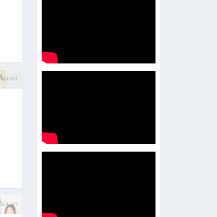
บการ
ี่ผ่านมา