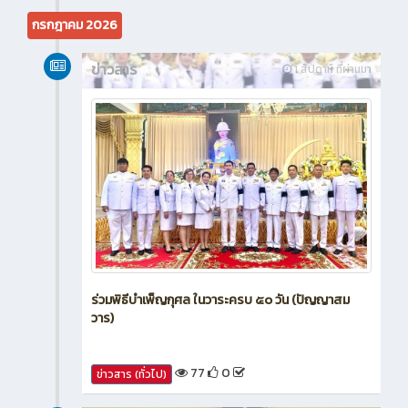
กรกฎาคม 2026
ข่าวสาร
1 สัปดาห์ ที่ผ่านมา
ร่วมพิธีบำเพ็ญกุศล ในวาระครบ ๕๐ วัน (ปัญญาสม
วาร)
77
0
ข่าวสาร (ทั่วไป)