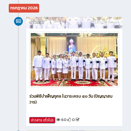
39
0
ข่าวสาร (ทั่วไป)
กรกฎาคม 2026
ข่าวสาร
1 สัปดาห์ ที่ผ่านมา
ร่วมพิธีบำเพ็ญกุศล ในวาระครบ ๕๐ วัน (ปัญญาสม
วาร)
60
0
ข่าวสาร (ทั่วไป)