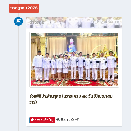
23
0
ข่าวสาร (ทั่วไป)
กรกฎาคม 2026
ข่าวสาร
1 สัปดาห์ ที่ผ่านมา
ร่วมพิธีบำเพ็ญกุศล ในวาระครบ ๕๐ วัน (ปัญญาสม
วาร)
54
0
ข่าวสาร (ทั่วไป)