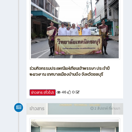
ร่วมกิจกรรมประเพณีแห่เทียนเข้าพรรษา ประจำปี
๒๕๖๙ ณ เทศบาลเมืองบ้านบึง จังหวัดชลบุรี
46
0
ข่าวสาร (ทั่วไป)
ข่าวสาร
2 สัปดาห์ ที่ผ่านมา