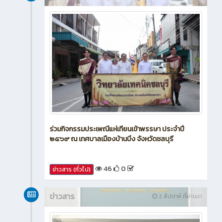
ร่วมกิจกรรมประเพณีแห่เทียนเข้าพรรษา ประจำปี
๒๕๖๙ ณ เทศบาลเมืองบ้านบึง จังหวัดชลบุรี
46
0
ข่าวสาร (ทั่วไป)
ข่าวสาร
2 สัปดาห์ ที่ผ่านมา