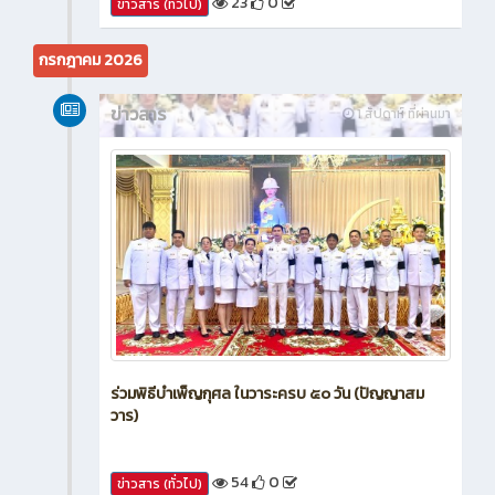
กรกฎาคม 2026
ข่าวสาร
1 สัปดาห์ ที่ผ่านมา
ร่วมพิธีบำเพ็ญกุศล ในวาระครบ ๕๐ วัน (ปัญญาสม
วาร)
54
0
ข่าวสาร (ทั่วไป)