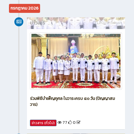
44
0
ข่าวสาร (ทั่วไป)
กรกฎาคม 2026
ข่าวสาร
1 สัปดาห์ ที่ผ่านมา
ร่วมพิธีบำเพ็ญกุศล ในวาระครบ ๕๐ วัน (ปัญญาสม
วาร)
77
0
ข่าวสาร (ทั่วไป)