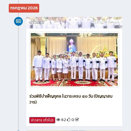
กรกฎาคม 2026
ข่าวสาร
1 สัปดาห์ ที่ผ่านมา
ร่วมพิธีบำเพ็ญกุศล ในวาระครบ ๕๐ วัน (ปัญญาสม
วาร)
62
0
ข่าวสาร (ทั่วไป)