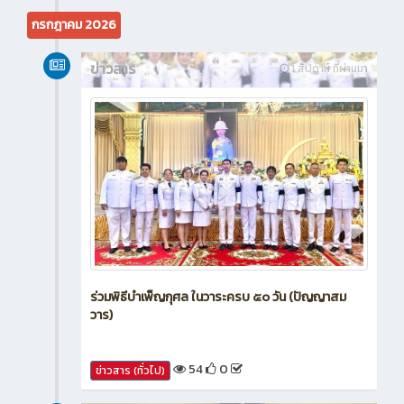
23
0
ข่าวสาร (ทั่วไป)
กรกฎาคม 2026
ข่าวสาร
1 สัปดาห์ ที่ผ่านมา
ร่วมพิธีบำเพ็ญกุศล ในวาระครบ ๕๐ วัน (ปัญญาสม
วาร)
54
0
ข่าวสาร (ทั่วไป)