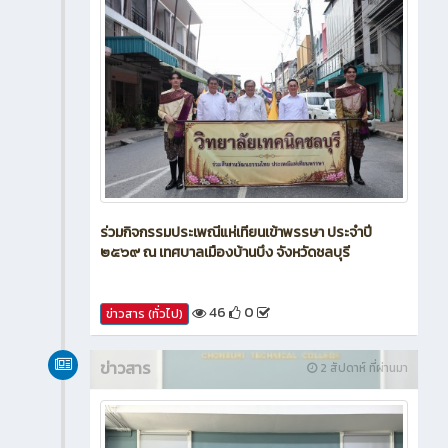
ร่วมกิจกรรมประเพณีแห่เทียนเข้าพรรษา ประจำปี
๒๕๖๙ ณ เทศบาลเมืองบ้านบึง จังหวัดชลบุรี
46
0
ข่าวสาร (ทั่วไป)
ข่าวสาร
2 สัปดาห์ ที่ผ่านมา