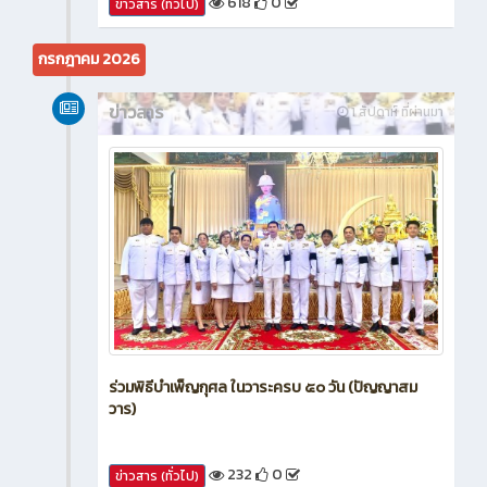
618
0
ข่าวสาร (ทั่วไป)
กรกฎาคม 2026
ข่าวสาร
1 สัปดาห์ ที่ผ่านมา
ร่วมพิธีบำเพ็ญกุศล ในวาระครบ ๕๐ วัน (ปัญญาสม
วาร)
232
0
ข่าวสาร (ทั่วไป)