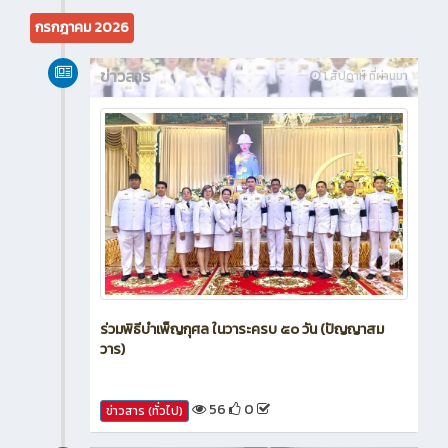
กรกฎาคม 2026
ข่าวสาร
1 สัปดาห์ ที่ผ่านมา
ร่วมพิธีบำเพ็ญกุศล ในวาระครบ ๕๐ วัน (ปัญญาสม
วาร)
56
0
ข่าวสาร (ทั่วไป)