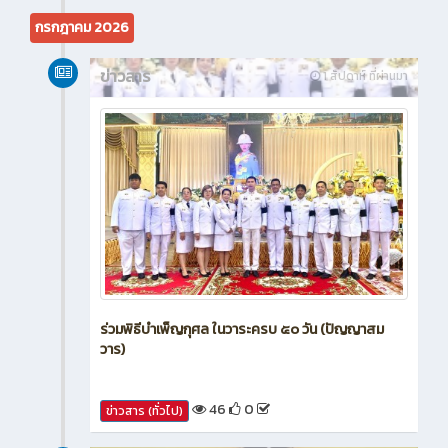
กรกฎาคม 2026
ข่าวสาร
1 สัปดาห์ ที่ผ่านมา
ร่วมพิธีบำเพ็ญกุศล ในวาระครบ ๕๐ วัน (ปัญญาสม
วาร)
46
0
ข่าวสาร (ทั่วไป)