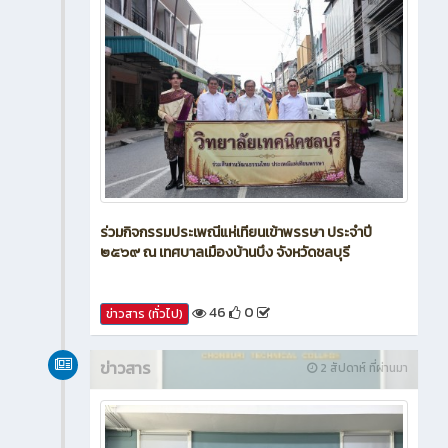
ร่วมกิจกรรมประเพณีแห่เทียนเข้าพรรษา ประจำปี
๒๕๖๙ ณ เทศบาลเมืองบ้านบึง จังหวัดชลบุรี
46
0
ข่าวสาร (ทั่วไป)
ข่าวสาร
2 สัปดาห์ ที่ผ่านมา