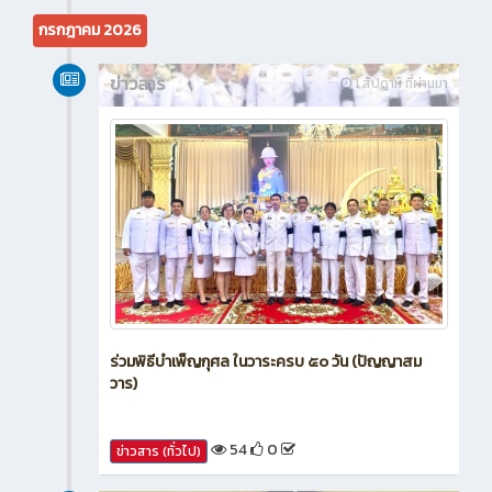
23
0
ข่าวสาร (ทั่วไป)
กรกฎาคม 2026
ข่าวสาร
1 สัปดาห์ ที่ผ่านมา
ร่วมพิธีบำเพ็ญกุศล ในวาระครบ ๕๐ วัน (ปัญญาสม
วาร)
54
0
ข่าวสาร (ทั่วไป)