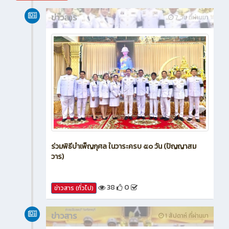
กรกฎาคม 2026
ข่าวสาร
7 วัน ที่ผ่านมา
ร่วมพิธีบำเพ็ญกุศล ในวาระครบ ๕๐ วัน (ปัญญาสม
วาร)
38
0
ข่าวสาร (ทั่วไป)