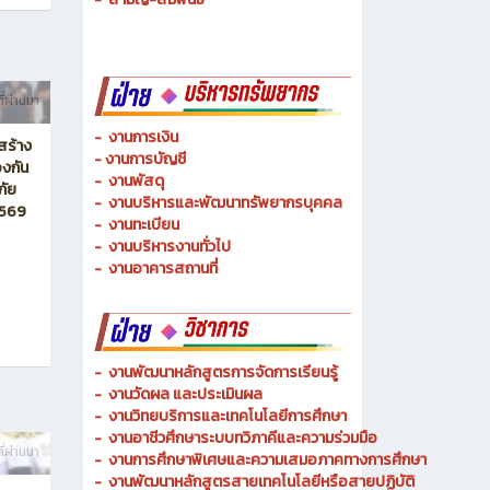
-
ช่างเมคคาทรอนิกส์ และหุ่นยนต์
-
การจัดการโลจิสติกส์
-
เทคนิคพื้นฐาน
-
เทคโนโลยีพื้นฐาน
-
สามัญ-สัมพันธ์
ี่ผ่านมา
-
งานการเงิน
สร้าง
-
งานการบัญชี
งกัน
-
งานพัสดุ
ภัย
-
งานบริหารและพัฒนาทรัพยากรบุคคล
2569
- งานทะเบียน
-
งานบริหารงานทั่วไป
-
งานอาคารสถานที่
-
งานพัฒนาหลักสูตรการจัดการเรียนรู้
-
งานวัดผล และประเมินผล