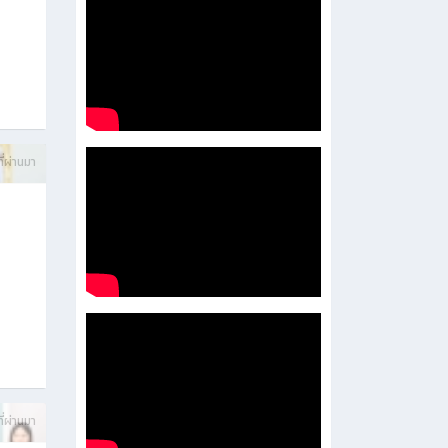
บการ
ี่ผ่านมา