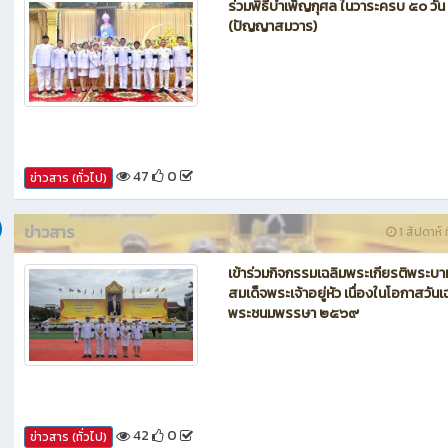
ข่าวสาร
1 สัปดาห์ ท
ร่วมพิธีบำเพ็ญกุศล ในวาระครบ ๕๐ วัน
(ปัญญาสมวาร)
47
0
ข่าวสาร (ทั่วไป)
ข่าวสาร
1 สัปดาห์ ท
เข้าร่วมกิจกรรมเฉลิมพระเกียรติพระบา
สมเด็จพระเจ้าอยู่หัว เนื่องในโอกาสวันเ
พระชนมพรรษา ๒๕๖๙