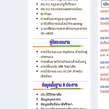
ระบบบริหารงบประมาณ MyPSD
แผนกา
ระบบบริหารจัดการสถานศึกษา
แผนกา
RMS
Chontech Digital Library
ศธ.02 ครูและครูที่ปรึกษา
ศธ.02 ตรวจสอบผลการเรียน
เอกสา
ID Plan
ประก
การพัฒนาครูและบุคลากร
ด้วยว
อาชีวศึกษาออนไลน์ Rtraining
ระบบฝึกอบรมและพัฒนาบุคลากร
เอกสา
(R-HRD)
ประก
อิเล็ก
เอกสา
การใช้งานระบบ MyRms สำหรับผู้
และ A
ปกครอง
การเพิ่มรายวิชาเข้าแถวสำหรับครู
ประก
การเชื่อมต่อ Wifi วิทยาลัย
และ A
การใช้งานระบบ VCOP สำหรับ
เอกสา
นักเรียน
ซึ่งไม
ประก