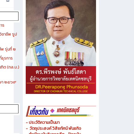
การ
ิชาชีพ รูป
 รุ่นที่ ๒
ี่ธุรการ
ฑิต (ทล.บ.)
ึกษา ๒๕๖๙