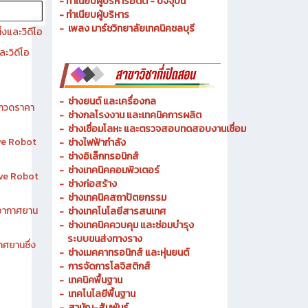
- ประวัติความเป็นมา
- วัตถุประสงค์ วิสัยทัศน์ พันธกิจ
- ทำเนียบผู้บริหารอดีต - ปัจจุบัน
- ทำเนียบผู้บริหาร
- เพลง มาร์ชวิทยาลัยเทคนิคชลบุรี
งและวิดีโอ
ละวิดีโอ
-
ช่างยนต์ และเครื่องกล
ระกวดราคา
-
ช่างกลโรงงาน และเทคนิคการผลิต
-
ช่างเชื่อมโลหะ และตรวจสอบทดสอบงานเชื่อม
ive Robot
- ช่างไฟฟ้ากำลัง
-
ช่างอิเล็กทรอนิกส์
-
ช่างเทคนิคคอมพิวเตอร์
tive Robot
-
ช่างก่อสร้าง
-
ช่างเทคนิคสถาปัตยกรรม
าอากาศยาน
-
ช่างเทคโนโลยีสารสนเทศ
-
ช่างเทคนิคควบคุม และซ่อมบำรุง
ระบบขนส่งทางราง
าศยานซึ่ง