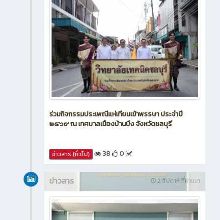
ร่วมกิจกรรมประเพณีแห่เทียนเข้าพรรษา ประจำปี
๒๕๖๙ ณ เทศบาลเมืองบ้านบึง จังหวัดชลบุรี
38
0
ข่าวสาร (ทั่วไป)
ข่าวสาร
2 สัปดาห์ ที่ผ่านมา