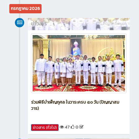
กรกฎาคม 2026
ข่าวสาร
1 สัปดาห์ ที่ผ่านมา
ร่วมพิธีบำเพ็ญกุศล ในวาระครบ ๕๐ วัน (ปัญญาสม
วาร)
47
0
ข่าวสาร (ทั่วไป)