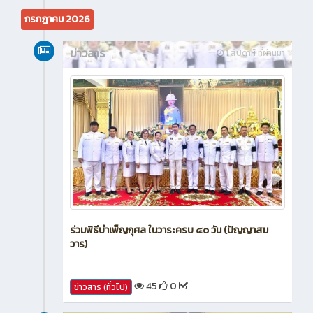
9
0
ข่าวสาร (ทั่วไป)
กรกฎาคม 2026
ข่าวสาร
1 สัปดาห์ ที่ผ่านมา
ร่วมพิธีบำเพ็ญกุศล ในวาระครบ ๕๐ วัน (ปัญญาสม
วาร)
45
0
ข่าวสาร (ทั่วไป)