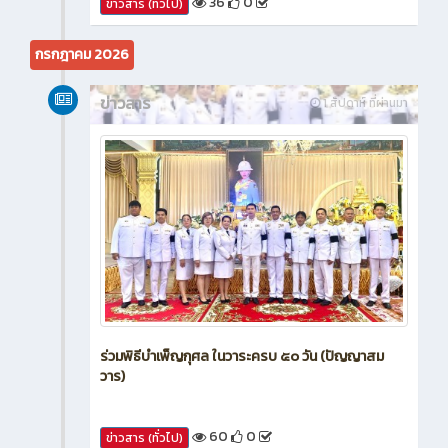
36
0
ข่าวสาร (ทั่วไป)
กรกฎาคม 2026
ข่าวสาร
1 สัปดาห์ ที่ผ่านมา
ร่วมพิธีบำเพ็ญกุศล ในวาระครบ ๕๐ วัน (ปัญญาสม
วาร)
60
0
ข่าวสาร (ทั่วไป)