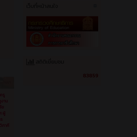
สถิติเยี่ยมชม
83859
ี่ผ่านมา
ครู
ดูงาน
ลัย
ผู้
าร
ิภาคี
ี่ผ่านมา