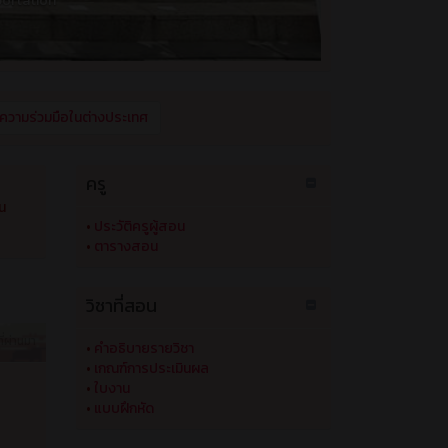
ครู
น
•
ประวัติครูผู้สอน
•
ตารางสอน
วิชาที่สอน
ี่ผ่านมา
•
คำอธิบายรายวิชา
•
เกณฑ์การประเมินผล
•
ใบงาน
•
แบบฝึกหัด
เว็บที่หน้าสนใจ