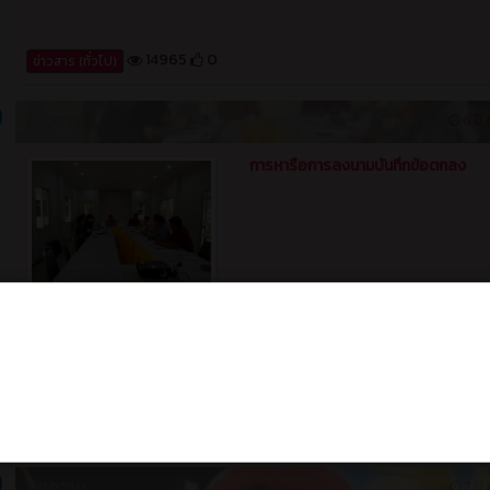
15034
0
ข่าวสาร (ทั่วไป)
น 2019
บทความ
7 ปี ท
AngryBrids