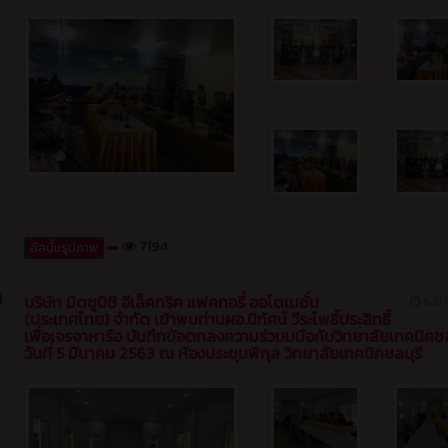
7194
อัลบั้มรูปภาพ
บริษัท มิตซูบิชิ อีเล็คทริค แฟคทอรี่ ออโตเมชั่น
6 ปี ท
(ประเทศไทย) จำกัด เข้าพบท่านผอ.นิทัศน์ วีระโพธิ์ประสิทธิ์
เพื่อเจรจาหารือ บันทึกข้อตกลงความร่วมมมือกับวิทยาลัยเทคนิคชล
วันที่ 5 มีนาคม 2563 ณ ห้องประชุมพิกุล วิทยาลัยเทคนิคชลบุรี