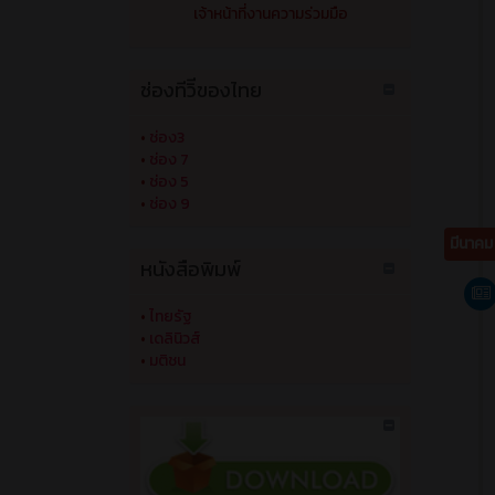
•
ช่อง 5
•
ช่อง 9
มีนาค
หนังสือพิมพ์
•
ไทยรัฐ
•
เดลินิวส์
•
มติชน
•
บันทึกข้อความ
ตัวอย่าง mou