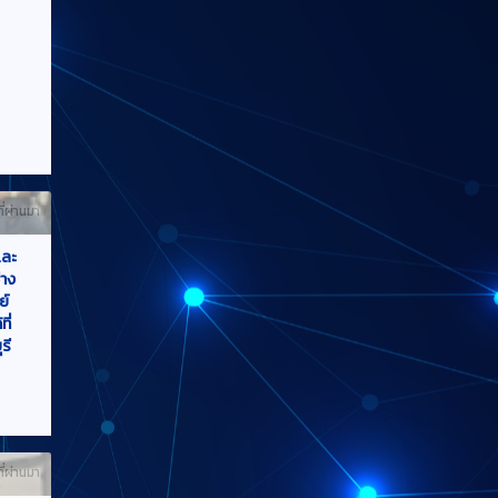
ที่ผ่านมา
และ
าง
ย์
ี่
รี
ที่ผ่านมา
ิชา
้จัด
ง