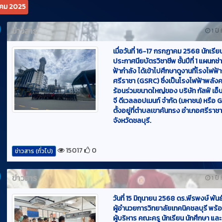
เมื่อวันที่ 16-17 กรกฏาคม 2568 นักเรีย
ประกาศนียบัตรวิชาชีพ ชั้นปีที่ 1 แผนกช
ฟ้ากำลัง ได้เข้าไปศึกษาดูงานที่โรงไฟฟ้า
ศรีราชา (GSRC) ซึ่งเป็นโรงไฟฟ้าพลัง
ร้อนร่วมขนาดใหญ่ของ บริษัท กัลฟ์ เอ็
จี ดีเวลลอปเมนท์ จำกัด (มหาชน) หรือ 
ตั้งอยู่ที่ตำบลเขาคันทรง อำเภอศรีราช
จังหวัดชลบุรี.
15017
0
ข่าวสาร (ทั่วไป)
ข่าวสาร
1 ปี 
วันที่ 15 มิถุนายน 2568 ดร.พีรพงษ์ พัน
ผู้อำนวยการวิทยาลัยเทคนิคชลบุรี พร้
ผู้บริหาร คณะครู นักเรียน นักศึกษา และ
ประชาชนในเขตตำบลหนองชากและตำ
บ้านบึง เข้าร่วมพิธีเปิดโครงการ ออมสิ
อาชีวะสร้างอาชีพสู่ชุมชน โดยทางวิทยา