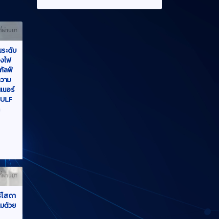
นระดับ
่างไฟ
กัลฟ์
ความ
นเนอร์
GULF
า
ที่ผ่านมา
ธ์โสดา
อมด้วย
บล
น
ลัย