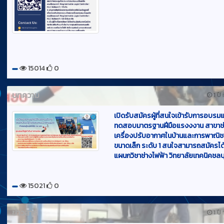
15014
0
บทความ
1 ปี 
เปิดรับสมัครผู้ที่สนใจเข้ารับการอบรม
ทดสอบมาตรฐานฝีมือแรงงงาน สาขาช่
เครื่องปรับอากาศในบ้านและการพาณิช
ขนาดเล็ก ระดับ 1 สนใจสามารถสมัครได้ท
แผนกวิชาช่างไฟฟ้า วิทยาลัยเทคนิคชลบุ
15021
0
ข่าวสาร
1 ปี 
เมื่อวันที่ 11 มี.ค. 68 - 14 มี.ค. 68 แผนกว
ช่างไฟฟ้ากำลัง วิทยาลัยเทคนิคชลบุรี ได
อบรมเชิงปฎิบัติการ หลักสูตรการติดตั้