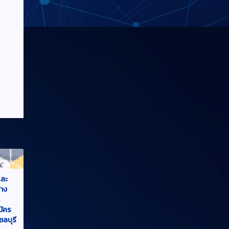
ที่ผ่านมา
และ
าง
ก
มัคร
ชลบุรี