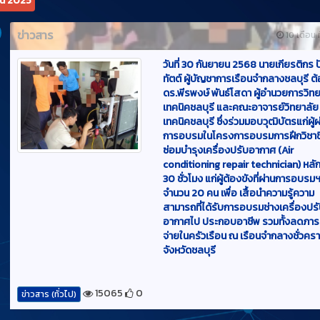
วันที่ 30 กันยายน 2568 นายเกียรติกร 
ทัตต์ ผู้บัญชาการเรือนจำกลางชลบุรี ต
ดร.พีรพงษ์ พันธ์โสดา ผู้อำนวยการวิท
เทคนิคชลบุรี และคณะอาจารย์วิทยาลัย
เทคนิคชลบุรี ซึ่งร่วมมอบวุฒิบัตรแก่ผู้ผ
การอบรมในโครงการอบรมการฝึกวิชาช
ซ่อมบำรุงเครื่องปรับอากาศ (Air
conditioning repair technician) หลั
30 ชั่วโมง แก่ผู้ต้องขังที่ผ่านการอบรม
จำนวน 20 คน เพื่อ เสื้อนำความรู้ความ
สามารถที่ได้รับการอบรมช่างเครื่องปร
อากาศไป ประกอบอาชีพ รวมทั้งลดภาระค
จ่ายในครัวเรือน ณ เรือนจำกลางชั่วคร
จังหวัดชลบุรี
15065
0
ข่าวสาร (ทั่วไป)
คม 2025