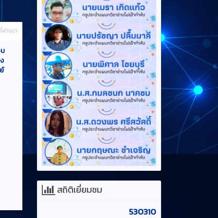
ี่ผ่านมา
อบ
าง
ย์
สถิติเยี่ยมชม
530310
ที่ผ่านมา