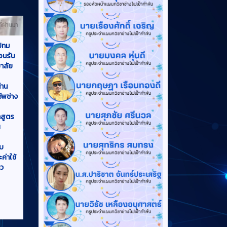
ปัทม
้อนรับ
ยาลัย
่าน
ีพช่าง
กสูตร
ฯ
ับ
่าใช้
าว