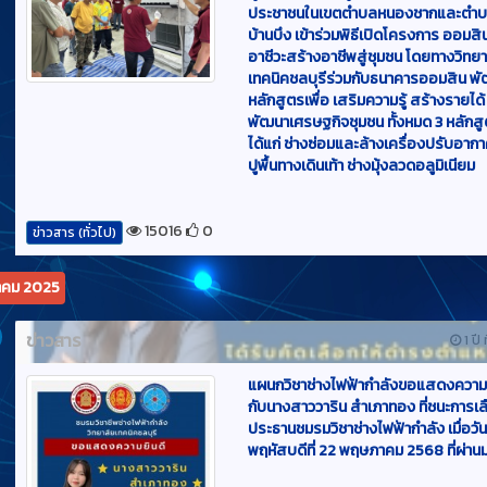
เทคนิคชลบุรีร่วมกับธนาคารออมสิน พ
หลักสูตรเพื่อ เสริมความรู้ สร้างรายได้
พัฒนาเศรษฐกิจชุมชน ทั้งหมด 3 หลักส
ได้แก่ ช่างซ่อมและล้างเครื่องปรับอากา
ปูพื้นทางเดินเท้า ช่างมุ้งลวดอลูมิเนียม
15016
0
ข่าวสาร (ทั่วไป)
คม 2025
ข่าวสาร
1 ปี 
แผนกวิชาช่างไฟฟ้ากำลังขอแสดงความย
กับนางสาววาริน สำเภาทอง ที่ชนะการเลื
ประธานชมรมวิชาช่างไฟฟ้ากำลัง เมื่อวั
พฤหัสบดีที่ 22 พฤษภาคม 2568 ที่ผ่าน