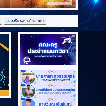
์
ระบบบริหารสถานศึกษา RMS
ี่ผ่านมา