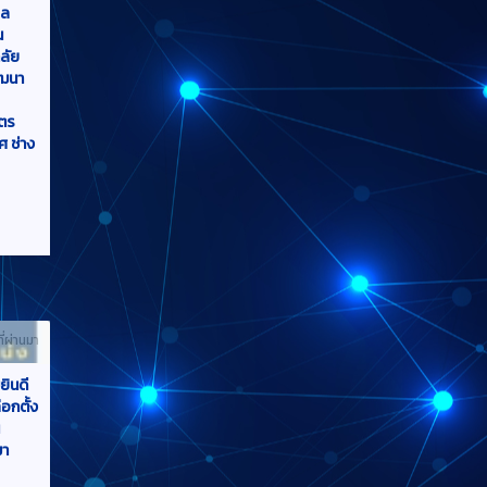
ัฒนา
ูตร
ศ ช่าง
ที่ผ่านมา
ินดี
อกตั้ง
น
มา