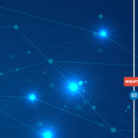
พฤษภา