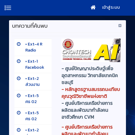
เข้าสู่ระบบ
บทความที่ค้นพบ
•
Ext-4 R
Radio
•
Ext-1
Facebook
-
ศูนย์ปัญญาประดิษฐ์เพื่อ
อุตสาหกรรม วิทยาลัยเทคนิค
•
Ext-2
ชลบุรี
ส่วนงาน
-
หลักสูตรฐานสมรรถนะเทียบ
คุณวุฒิวิชาชีพแห่งชาติ
•
Ext-5
ศธ 02
-
ศูนย์บริหารเครือข่ายการ
ผลิตและพัฒนากำลังคน
•
Ext-5
อาชีวศึกษา CVM
ศธ 02
- ศูนย์บริหารเครือข่ายการ
•
Ext-2
ผลิตและพัฒนากำลังคน