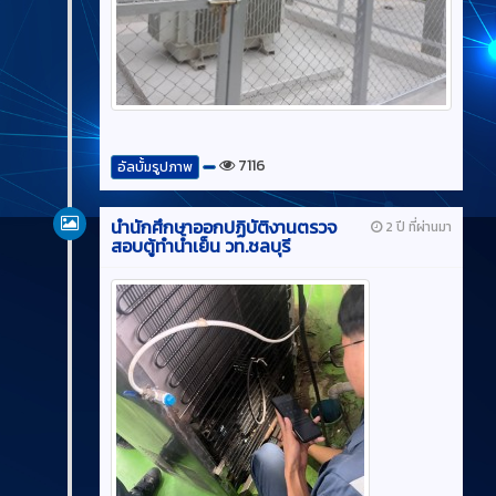
7116
อัลบั้มรูปภาพ
นำนักศึกษาออกปฏิบัติงานตรวจ
2 ปี ที่ผ่านมา
สอบตู้ทำน้ำเย็น วท.ชลบุรี