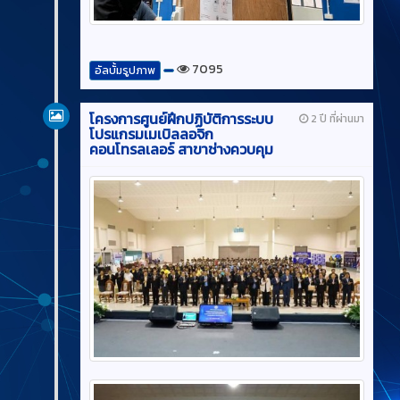
7095
อัลบั้มรูปภาพ
โครงการศูนย์ฝึกปฏิบัติการระบบ
2 ปี ที่ผ่านมา
โปรแกรมเมเบิลลอจิก
คอนโทรลเลอร์ สาขาช่างควบคุม