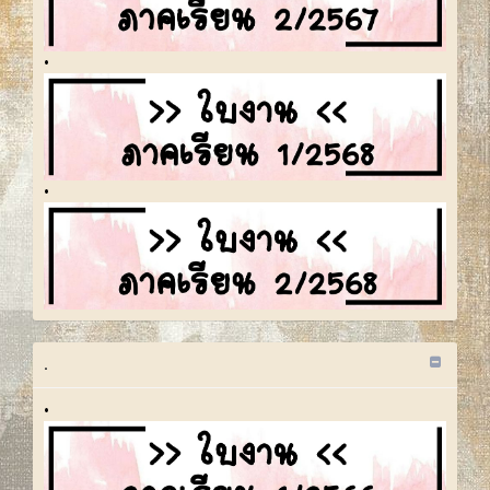
•
•
.
•