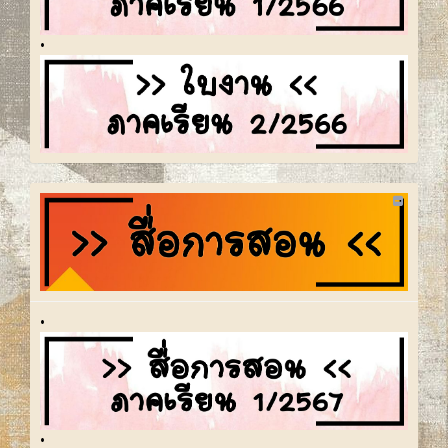
•
•
•