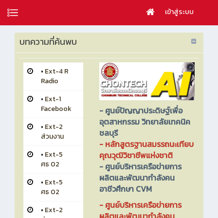
เข้าสู่ระบบ
บทความที่ค้นพบ
•
Ext-4 R
Radio
•
Ext-1
Facebook
-
ศูนย์ปัญญาประดิษฐ์เพื่อ
อุตสาหกรรม วิทยาลัยเทคนิค
•
Ext-2
ชลบุรี
ส่วนงาน
-
หลักสูตรฐานสมรรถนะเทียบ
คุณวุฒิวิชาชีพแห่งชาติ
•
Ext-5
ศธ 02
-
ศูนย์บริหารเครือข่ายการ
ผลิตและพัฒนากำลังคน
•
Ext-5
อาชีวศึกษา CVM
ศธ 02
- ศูนย์บริหารเครือข่ายการ
•
Ext-2
ผลิตและพัฒนากำลังคน