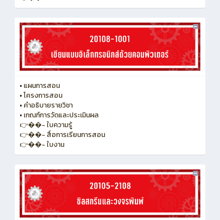
•
แผนการสอน
•
โครงการสอน
•
คำอธิบายรายวิชา
•
เกณฑ์การวัดและประเมินผล
👉��- ใบความรู้
👉��- สื่อการเรียนการสอน
👉��- ใบงาน