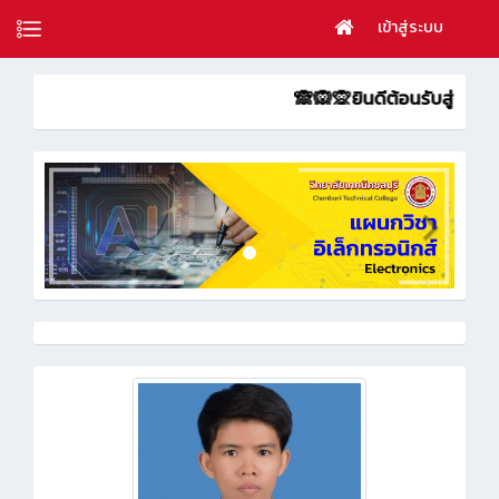
เข้าสู่ระบบ
🙈🙉🙊ยินดีต้อนรับสู่ KM ของ ครูจ๋อม