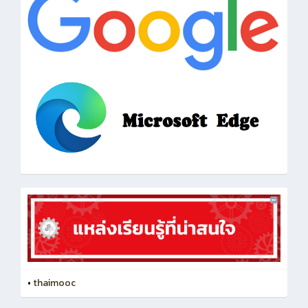
•
thaimooc