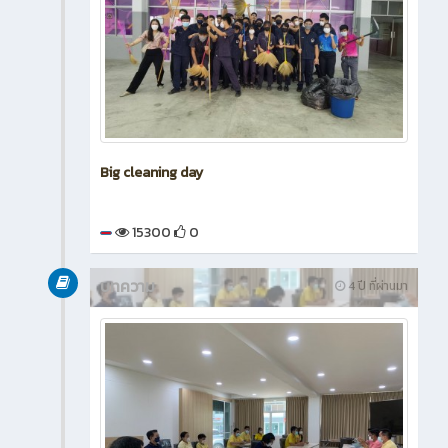
Big cleaning day
15300
0
บทความ
4 ปี ที่ผ่านมา