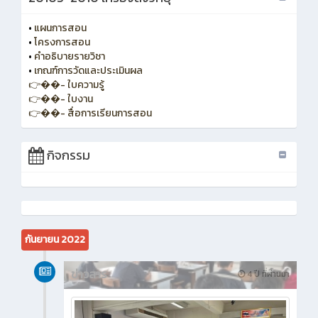
•
แผนการสอน
•
โครงการสอน
•
คำอธิบายรายวิชา
•
เกณฑ์การวัดและประเมินผล
👉��- ใบความรู้
👉��- ใบงาน
👉��- สื่อการเรียนการสอน
กิจกรรม
กันยายน 2022
ข่าวสาร
4 ปี ที่ผ่านมา