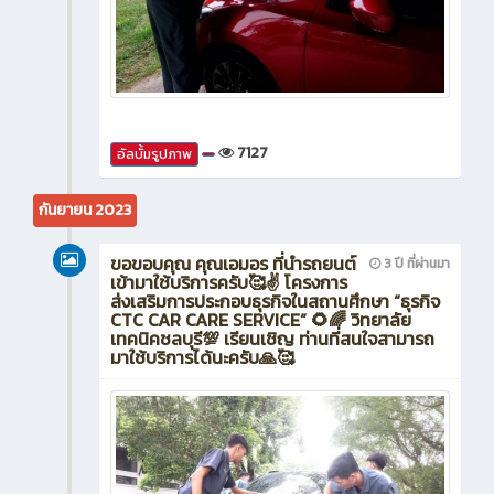
7127
อัลบั้มรูปภาพ
กันยายน 2023
ขอขอบคุณ คุณเอมอร ที่นำรถยนต์
3 ปี ที่ผ่านมา
เข้ามาใช้บริการครับ🥰✌️ โครงการ
ส่งเสริมการประกอบธุรกิจในสถานศึกษา “ธุรกิจ
CTC CAR CARE SERVICE” 🌻🌈 วิทยาลัย
เทคนิคชลบุรี💯 เรียนเชิญ ท่านที่สนใจสามารถ
มาใช้บริการได้นะครับ🙏🥰