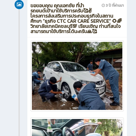
ขอขอบคุณ คุณเอกชัย ที่นำ
3 ปี ที่ผ่านมา
รถยนต์เข้ามาใช้บริการครับ🥰✌️
โครงการส่งเสริมการประกอบธุรกิจในสถาน
ศึกษา “ธุรกิจ CTC CAR CARE SERVICE” 🌻🌈
วิทยาลัยเทคนิคชลบุรี💯 เรียนเชิญ ท่านที่สนใจ
สามารถมาใช้บริการได้นะครับ🙏🥰