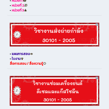
•
หน่วยที่ 1
🎃
•
หน่วยที่ 2
🎁
•
หน่วยที่ 3
🎄
•
แผนการสอน
🥑
•
ใบงาน
🍄
สื่อการสอน / สื่อความรู้
🌻