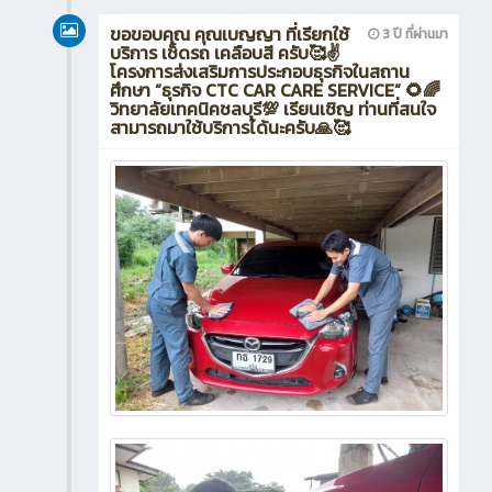
ขอขอบคุณ คุณเบญญา ที่เรียกใช้
3 ปี ที่ผ่านมา
บริการ เช็ดรถ เคลือบสี ครับ🥰✌️
โครงการส่งเสริมการประกอบธุรกิจในสถาน
ศึกษา “ธุรกิจ CTC CAR CARE SERVICE” 🌻🌈
วิทยาลัยเทคนิคชลบุรี💯 เรียนเชิญ ท่านที่สนใจ
สามารถมาใช้บริการได้นะครับ🙏🥰