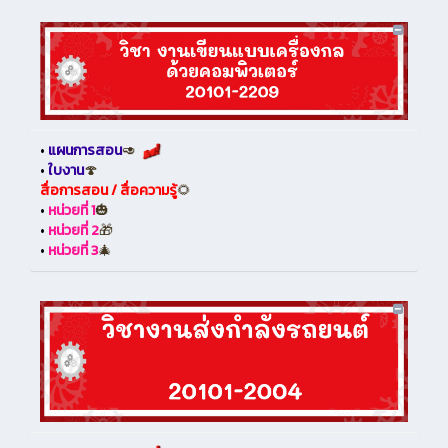
•
แผนการสอน
🥑
•
ใบงาน
🍄
สื่อการสอน / สื่อความรู้
🌻
•
หน่วยที่ 1
🎃
•
หน่วยที่ 2
🎁
•
หน่วยที่ 3
🎄