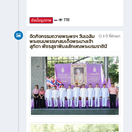
7111
อัลบั้มรูปภาพ
จัดกิจกรรมถวายพระพรฯ วันเฉลิม
3 ปี ที่ผ่านมา
พระชนมพรรษาสมเด็จพระนางเจ้า
สุทิดา พัชรสุธาพิมลลักษณพระบรมราชินี