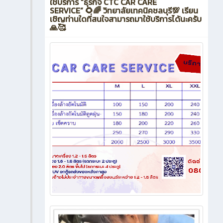
ใช้บริการ “ธุรกิจ CTC CAR CARE
SERVICE” 🌻🌈 วิทยาลัยเทคนิคชลบุรี💯 เรียน
เชิญท่านใดที่สนใจสามารถมาใช้บริการได้นะครับ
🙏🥰