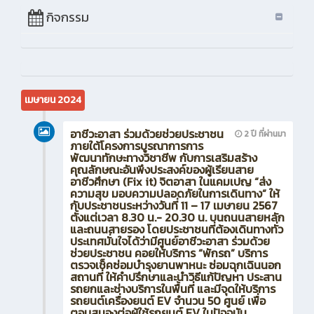
กิจกรรม
เมษายน 2024
อาชีวะอาสา ร่วมด้วยช่วยประชาชน
2 ปี ที่ผ่านมา
ภายใต้โครงการบูรณาการการ
พัฒนาทักษะทางวิชาชีพ กับการเสริมสร้าง
คุณลักษณะอันพึงประสงค์ของผู้เรียนสาย
อาชีวศึกษา (Fix it) จิตอาสา ในแคมเปญ “ส่ง
ความสุข มอบความปลอดภัยในการเดินทาง” ให้
กับประชาชนระหว่างวันที่ 11 – 17 เมษายน 2567
ตั้งแต่เวลา 8.30 น.- 20.30 น. บนถนนสายหลัก
และถนนสายรอง โดยประชาชนที่ต้องเดินทางทั่ว
ประเทศมั่นใจได้ว่ามีศูนย์อาชีวะอาสา ร่วมด้วย
ช่วยประชาชน คอยให้บริการ “พักรถ” บริการ
ตรวจเช็คซ่อมบำรุงยานพาหนะ ซ่อมฉุกเฉินนอก
สถานที่ ให้คำปรึกษาและนำวิธีแก้ปัญหา ประสาน
รถยกและช่างบริการในพื้นที่ และมีจุดให้บริการ
รถยนต์เครื่องยนต์ EV จำนวน 50 ศูนย์ เพื่อ
ตอบสนองต่อผู้ใช้รถยนต์ EV ในปัจจุบัน