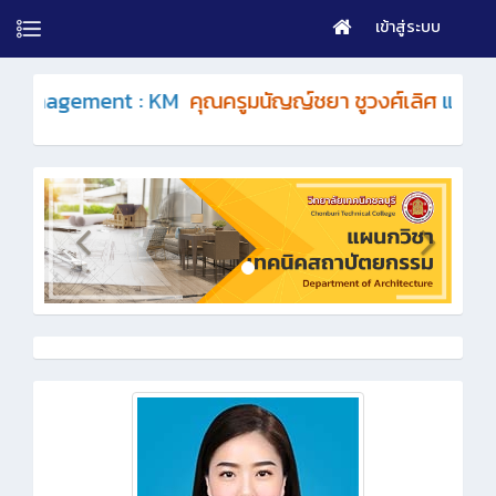
เข้าสู่ระบบ
anagement : KM
คุณครูมนัญญ์ชยา ชูวงศ์เลิศ
แผนกวิชาเทค