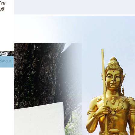
ี ณ
รี
ที่ผ่านมา