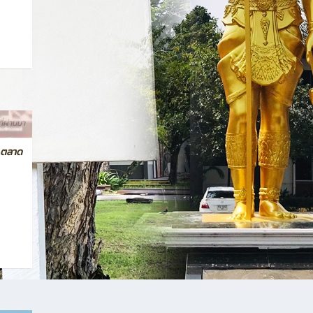
ที่ผ่านมา
 ตลาด