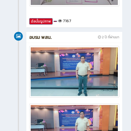
7167
อัลบั้มรูปภาพ
อบรม พสน.
2 ปี ที่ผ่านมา