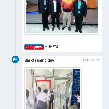
7112
อัลบั้มรูปภาพ
Big cleaning day
2 ปี ที่ผ่านมา