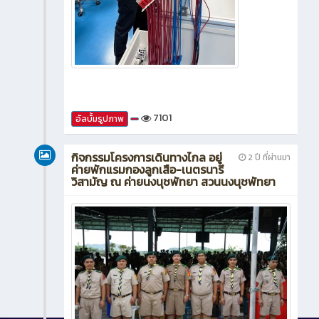
7101
อัลบั้มรูปภาพ
กิจกรรมโครงการเดินทางไกล อยู่
2 ปี ที่ผ่านมา
ค่ายพักแรมกองลูกเสือ-เนตรนารี
วิสามัญ ณ ค่ายนงนุชพัทยา สวนนงนุชพัทยา