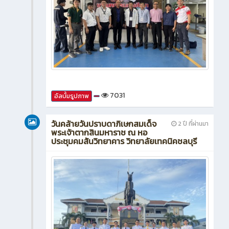
7031
อัลบั้มรูปภาพ
วันคล้ายวันปราบดาภิเษกสมเด็จ
2 ปี ที่ผ่านมา
พระเจ้าตากสินมหาราช ณ หอ
ประชุมคมสันวิทยาคาร วิทยาลัยเทคนิคชลบุรี