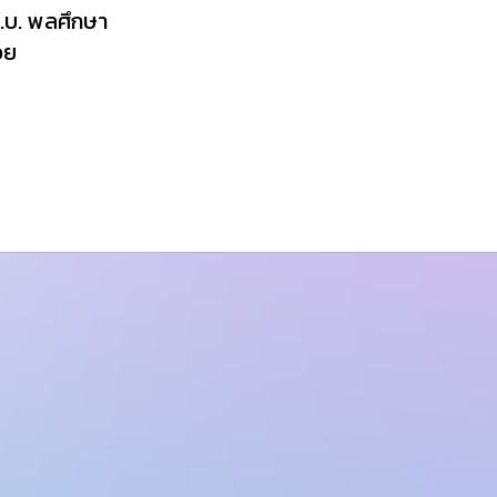
ค.บ. พลศึกษา
วย