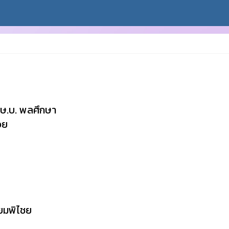
ศษ.บ. พลศึกษา
วย
ี่ยมพิไชย