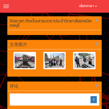
เลือกภาษา
จิตอาสา ติดตั้งเสาธงตราประจำวิทยาลัยเทคนิค
ชลบุรี
文章图片
评论
1