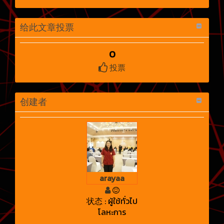
给此文章投票
0
投票
创建者
arayaa
状态 : ผู้ใช้ทั่วไป
โลหะการ